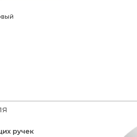
овый
ля
щих ручек