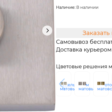
2 110 руб.
Наличие:
В наличии
В КОРЗИНУ
Заказать
Самовывоз беспла
Доставка курьером 
Цветовые решения 
никель
хром
Золото
матовый
матовый
матов