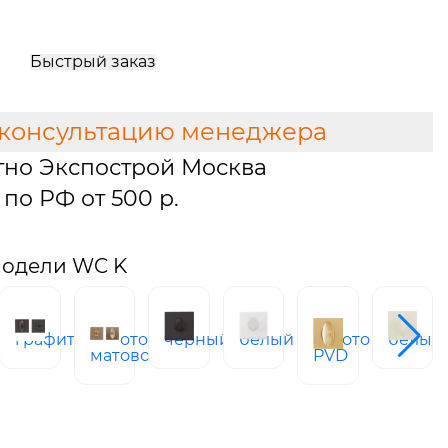
Быстрый заказ
 консультацию менеджера
тно Экспострой Москва
по РФ от 500 р.
модели WC K
графит
Золото
черный
белый
золото
белый
ое
матовое
PVD