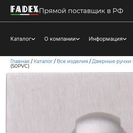
Прямой поставщик в РФ
Каталог
О компании
Информация
Главная
/
Каталог
/
Все изделия
/
Дверные ручки 
(50PVC)