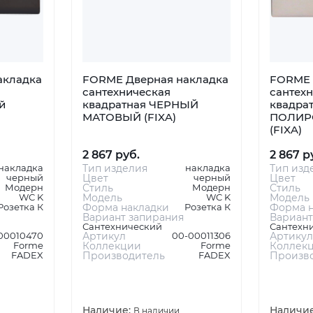
акладка
FORME Дверная накладка
FORME 
сантехническая
сантех
й
квадратная ЧЕРНЫЙ
квадрат
МАТОВЫЙ (FIXA)
ПОЛИР
(FIXA)
2 867 руб.
2 867 р
накладка
Тип изделия
накладка
Тип изд
черный
Цвет
черный
Цвет
Модерн
Стиль
Модерн
Стиль
WC K
Модель
WC K
Модель
Розетка К
Форма накладки
Розетка К
Форма н
Вариант запирания
Вариант
Сантехнический
Сантехн
00010470
Артикул
00-00011306
Артикул
Forme
Коллекции
Forme
Коллек
FADEX
Производитель
FADEX
Произв
Наличие:
Наличи
В наличии