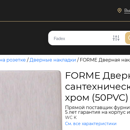
Вы
на розетке
/
Дверные накладки
/
FORME Дверная накл
FORME Дверн
сантехничес
хром (50PVC)
Прямой поставщик фурни
5 лет гарантия на корпус 
WC K
См. все характеристики