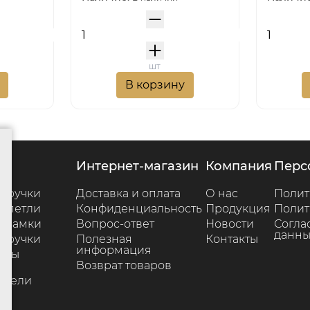
шт
В корзину
г
интернет-магазин
компания
пер
 ручки
Доставка и оплата
О нас
Полит
 петли
Конфиденциальность
Продукция
Полит
 замки
Вопрос-ответ
Новости
Согла
данны
 ручки
Полезная
Контакты
информация
ары
Возврат товаров
е
ители