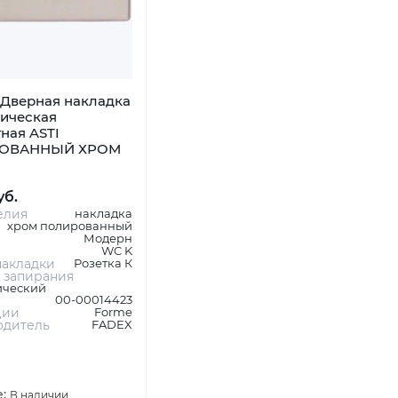
Дверная накладка
ническая
ная ASTI
ОВАННЫЙ ХРОМ
уб.
елия
накладка
хром полированный
Модерн
WC K
акладки
Розетка К
 запирания
ический
00-00014423
ции
Forme
одитель
FADEX
е:
В наличии