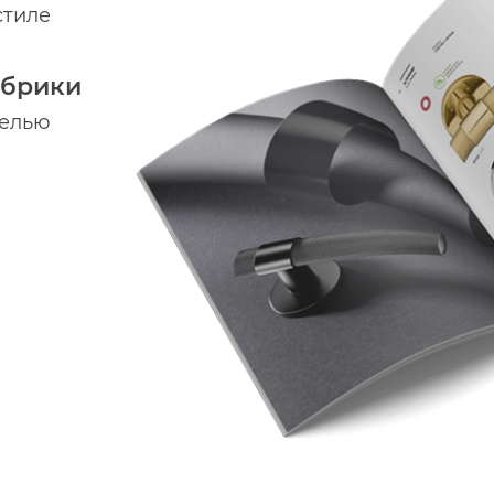
стиле
абрики
делью