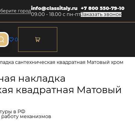
info@classitaly.ru
+7 800 550-79-10
берите город
09.00 - 18.00 с пн-пт
Заказать звонок
0
адка сантехническая квадратная Матовый хром
ая накладка
кая квадратная Матовый
туры в РФ
и работу механизмов