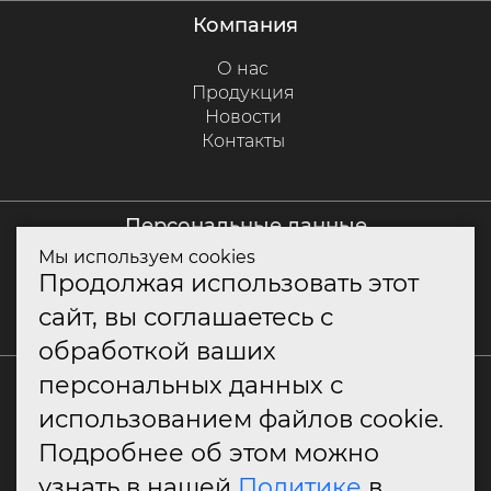
компания
О нас
Продукция
Новости
Контакты
персональные данные
Мы используем cookies
Политика куки
Продолжая использовать этот
Политика конфиденциальности
сайт, вы соглашаетесь с
Согласие на обработку персональных данных
обработкой ваших
+7 (800) 550-79-10
персональных данных с
использованием файлов cookie.
info@classitaly.ru
Подробнее об этом можно
узнать в нашей
Политике
в