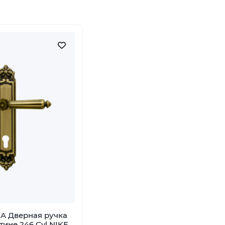
A Дверная ручка
тине 246 Cyl NIKE