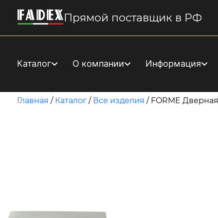
Прямой поставщик в РФ
Каталог
О компании
Информация
Главная
/
Каталог
/
Все изделия
/
FORME Дверная р