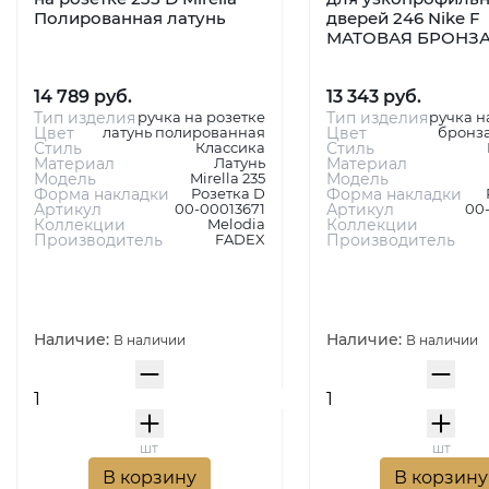
Полированная латунь
дверей 246 Nike F
МАТОВАЯ БРОНЗ
14 789 руб.
13 343 руб.
Тип изделия
ручка на розетке
Тип изделия
ручка н
Цвет
латунь полированная
Цвет
бронза
Стиль
Классика
Стиль
Материал
Латунь
Материал
Модель
Mirella 235
Модель
Форма накладки
Розетка D
Форма накладки
Артикул
00-00013671
Артикул
00
Коллекции
Melodia
Коллекции
Производитель
FADEX
Производитель
Наличие:
Наличие:
В наличии
В наличии
шт
шт
В корзину
В корзину