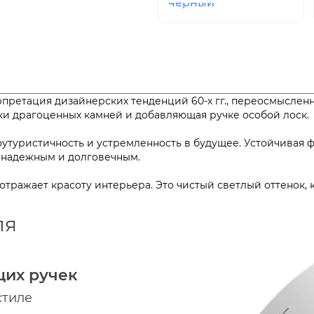
черный
претация дизайнерских тенденций 60-х гг., переосмыслен
ранки драгоценных камней и добавляющая ручке особой ло
туристичность и устремленность в будущее. Устойчивая фо
ельно надежным и долговечным.
 отражает красоту интерьера. Это чистый светлый оттенок,
ля
щих ручек
стиле