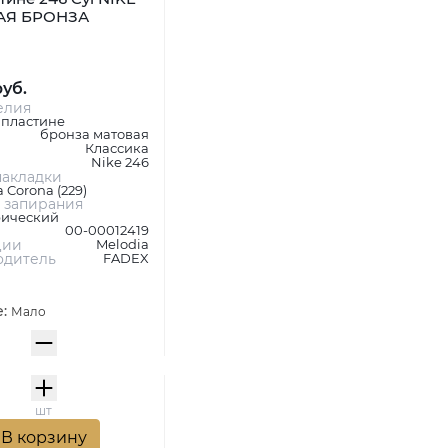
АЯ БРОНЗА
руб.
елия
 пластине
бронза матовая
Классика
Nike 246
акладки
 Corona (229)
 запирания
ический
00-00012419
ции
Melodia
одитель
FADEX
е:
Мало
шт
В корзину