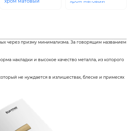
хром матовый
хром матовый
ных через призму минимализма. За говорящим названием
ск.
рма накладки и высокое качество металла, из которого
 который не нуждается в излишествах, блеске и примесях