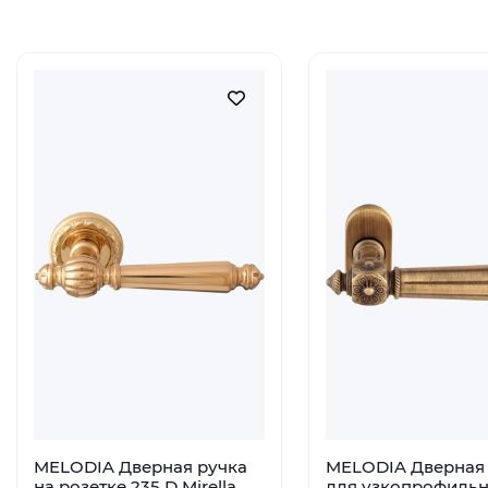
MELODIA Дверная ручка
MELODIA Дверная 
на розетке 235 D Mirella
для узкопрофиль