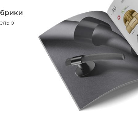
абрики
делью