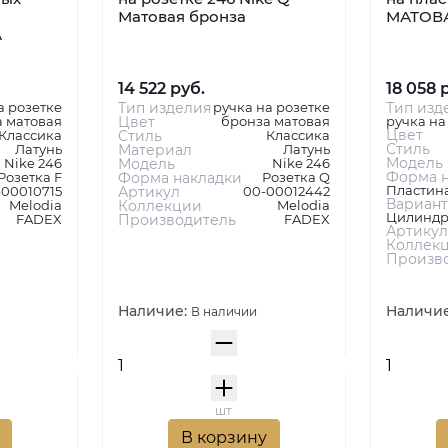
Матовая бронза
МАТОВ
А
14 522 руб.
18 058 
а розетке
Тип изделия
ручка на розетке
Тип изд
 матовая
Цвет
бронза матовая
ручка на
Цвет
Классика
Стиль
Классика
Стиль
Латунь
Материал
Латунь
Модель
Nike 246
Модель
Nike 246
Форма н
Розетка F
Форма накладки
Розетка Q
Пластина
-00010715
Артикул
00-00012442
Вариант
Melodia
Коллекции
Melodia
Цилиндр
FADEX
Производитель
FADEX
Артикул
Коллек
Произв
Наличие:
Наличи
В наличии
шт
В корзину