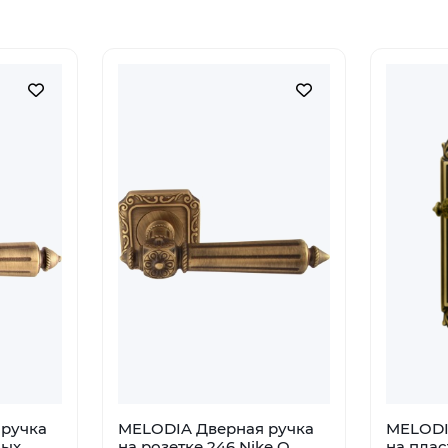
ручка
MELODIA Дверная ручка
MELODI
ных
на розетке 246 Nike Q
на плас