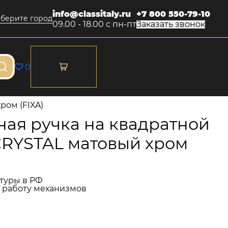
info@classitaly.ru
+7 800 550-79-10
берите город
09.00 - 18.00 с пн-пт
Заказать звонок
0
ром (FIXA)
ая ручка на квадратной
CRYSTAL матовый хром
туры в РФ
и работу механизмов